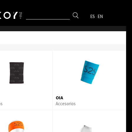
ES
·
EN
OIA
os
Accesorios