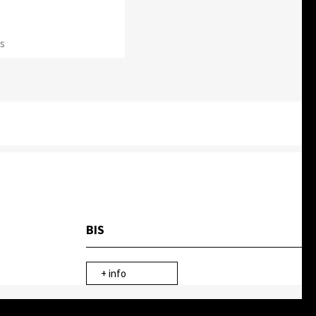
es
BIS
+ info