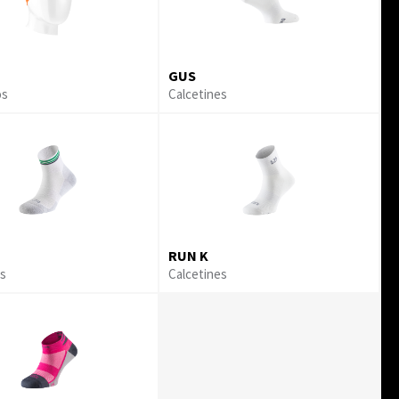
GUS
os
Calcetines
RUN K
es
Calcetines