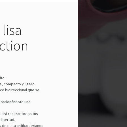
 lisa
ction
lto.
e, compacto y ligero.
ico bidireccional que se
porcionándote una
tirá realizar todos tus
libertad.
s de plata antibacterianos