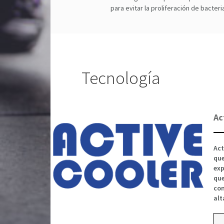
para evitar la proliferación de bacter
Tecnología
Ac
Act
que
exp
que
con
alt