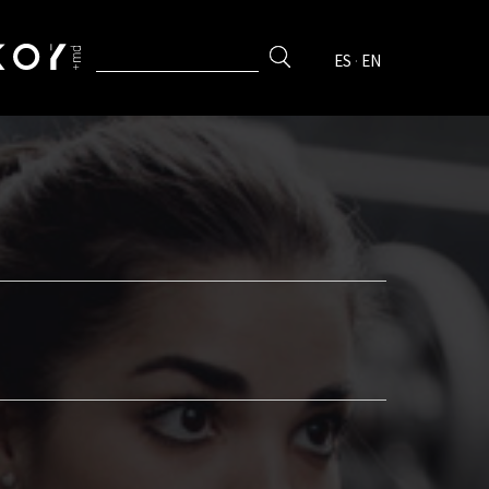
ES
·
EN